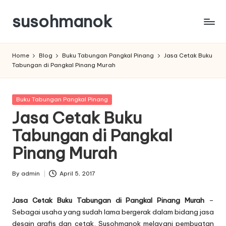
susohmanok
Skip
to
content
Home
Blog
Buku Tabungan Pangkal Pinang
Jasa Cetak Buku
Tabungan di Pangkal Pinang Murah
Posted
Buku Tabungan Pangkal Pinang
in
Jasa Cetak Buku
Tabungan di Pangkal
Pinang Murah
By
admin
April 5, 2017
Posted
by
Jasa Cetak Buku Tabungan di Pangkal Pinang Murah
–
Sebagai usaha yang sudah lama bergerak dalam bidang jasa
desain grafis dan cetak, Susohmanok melayani pembuatan