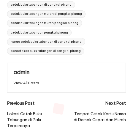
Tags:
cetak buku tabungan di pangkal pinang
cetak buku tabungan murah di pangkal pinang
cetak buku tabungan murah pangkal pinang
cetak buku tabungan pangkal pinang
harga cetak buku tabungan di pangkal pinang
percetakan buku tabungan di pangkal pinang
admin
View All Posts
Post
Previous Post
Next Post
navigation
Lokasi Cetak Buku
Tempat Cetak Kartu Nama
Tabungan di Palu
di Demak Cepat dan Murah
Terpercaya