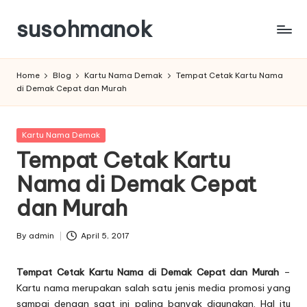
susohmanok
Skip
to
content
Home
Blog
Kartu Nama Demak
Tempat Cetak Kartu Nama
di Demak Cepat dan Murah
Posted
Kartu Nama Demak
in
Tempat Cetak Kartu
Nama di Demak Cepat
dan Murah
By
admin
April 5, 2017
Posted
by
Tempat Cetak Kartu Nama di Demak Cepat dan Murah
–
Kartu nama merupakan salah satu jenis media promosi yang
sampai dengan saat ini paling banyak digunakan. Hal itu