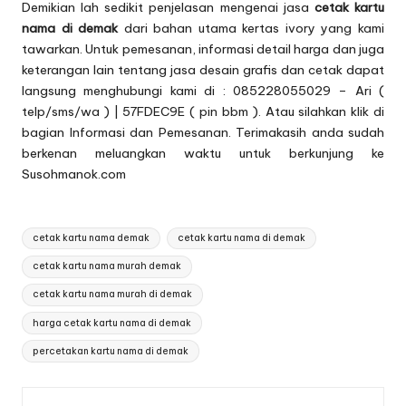
Demikian lah sedikit penjelasan mengenai jasa
cetak kartu
nama di demak
dari bahan utama kertas ivory yang kami
tawarkan. Untuk pemesanan, informasi detail harga dan juga
keterangan lain tentang jasa desain grafis dan cetak dapat
langsung menghubungi kami di : 085228055029 – Ari (
telp/sms/wa ) | 57FDEC9E ( pin bbm ). Atau silahkan klik di
bagian
Informasi dan Pemesanan
. Terimakasih anda sudah
berkenan meluangkan waktu untuk berkunjung ke
Susohmanok.com
Tags:
cetak kartu nama demak
cetak kartu nama di demak
cetak kartu nama murah demak
cetak kartu nama murah di demak
harga cetak kartu nama di demak
percetakan kartu nama di demak