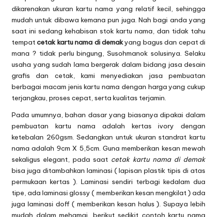
dikarenakan ukuran kartu nama yang relatif kecil, sehingga
mudah untuk dibawa kemana pun juga. Nah bagi anda yang
saat ini sedang kehabisan stok
kartu nama
, dan tidak tahu
tempat
cetak kartu nama di demak
yang bagus dan cepat di
mana ? tidak perlu bingung, Susohmanok solusinya. Selaku
usaha yang sudah lama bergerak dalam bidang jasa desain
grafis dan cetak, kami menyediakan jasa pembuatan
berbagai macam jenis kartu nama dengan harga yang cukup
terjangkau, proses cepat, serta kualitas terjamin.
Pada umumnya, bahan dasar yang biasanya dipakai dalam
pembuatan kartu nama adalah kertas ivory dengan
ketebalan 260gsm. Sedangkan untuk ukuran standrat kartu
nama adalah 9cm X 5,5cm. Guna memberikan kesan mewah
sekaligus elegant, pada saat
cetak kartu nama di demak
bisa juga ditambahkan laminasi ( lapisan plastik tipis di atas
permukaan kertas ). Laminasi sendiri terbagi kedalam dua
tipe, ada laminasi glossy ( memberikan kesan mengkilat ) ada
juga laminasi doff ( memberikan kesan halus ). Supaya lebih
mudah dalam mehamai, berikut sedikit contoh kartu nama