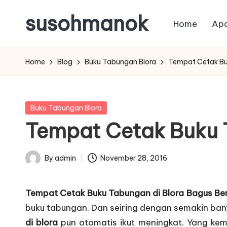
susohmanok
Home
Apa
Skip
to
content
Home
Blog
Buku Tabungan Blora
Tempat Cetak Buk
Posted
Buku Tabungan Blora
in
Tempat Cetak Buku T
By
admin
November 28, 2016
Posted
by
Tempat Cetak Buku Tabungan di Blora Bagus Ber
buku tabungan
. Dan seiring dengan semakin ba
di blora
pun otomatis ikut meningkat. Yang ke