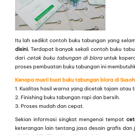
Itu lah sedikit contoh buku tabungan yang sela
disini.
Terdapat banyak sekali contoh buku tab
dari
cetak buku tabungan di blora
untuk kopera
proses pembuatan buku tabungan ini membutuhka
Kenapa musti buat buku tabungan blora di Suso
1. Kualitas hasil warna yang dicetak tajam atau t
2. Finishing buku tabungan rapi dan bersih.
3. Proses mudah dan cepat.
Sekian informasi singkat mengenai tempat
cet
keterangan lain tentang jasa desain grafis d